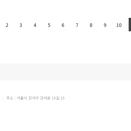
2
3
4
5
6
7
8
9
10
주소 : 서울시 강서구 강서로 15길 15