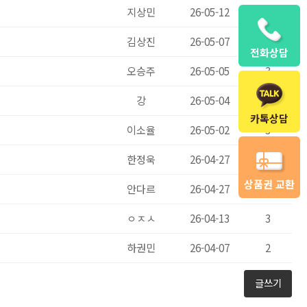
지상민
26-05-12
8
김상진
26-05-07
4
전화상담
오승주
26-05-05
3
강
26-05-04
2
카톡상담
이소율
26-05-02
3
한정욱
26-04-27
2
상품권 교환
안다르
26-04-27
2
ㅇㅈㅅ
26-04-13
3
하권민
26-04-07
2
글쓰기